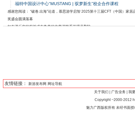
福特中国设计中心“MUSTANG | 驭梦新生”校企合作课程
·
感谢您阅读： “破卷.出海”论道，慕思游学启智 2025第十三届CFT（中国）家居
奖盛会圆满落幕
如有违反您的权益或有争意的文章请联系管理员删除
友情链接：
新游发布网
网址导航
关于我们
|
广告业务
|
我
Copyright ~2000-2012 htt
魅力广西版权所有 未经书面授