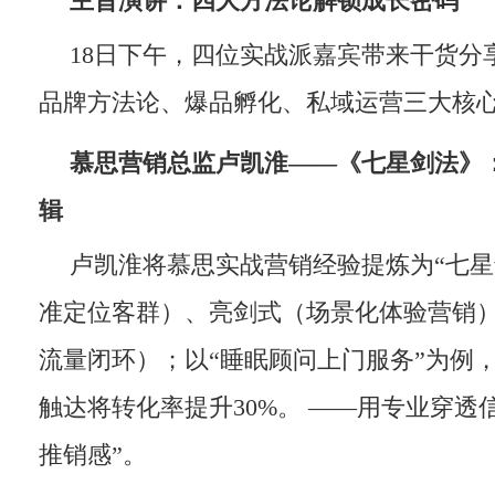
主旨演讲：
四
大方法论解锁
成长
密码
18日下午，四位实战派嘉宾带来干货分
品牌方法论、爆品孵化、私域运营三大核
慕思营销总监卢凯淮
——
《七星剑法》
辑
卢凯淮将慕思实战营销经验提炼为“七星
准定位客群）、亮剑式（场景化体验营销
流量闭环）；以“睡眠顾问上门服务”为例
触达将转化率提升30%。 ——用专业穿透
推销感”。