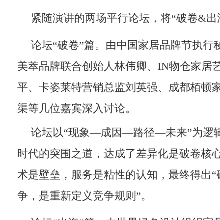
紧随演讲的两场平行论坛，将“破卷&出
论坛“破卷”篇。由中国家居品牌节执行
美萃品牌联合创始人林伟卿、IN物仓家居
平、卡姿莱特营销总监刘英强、成都栢顿
渠等几位嘉宾深入讨论。
论坛以“现象—成因—路径—未来”为逻
时代的突围之道，达成了差异化是破卷核
术是壁垒，服务是粘性的认知，最终得出“
争，是重新定义竞争规则”。