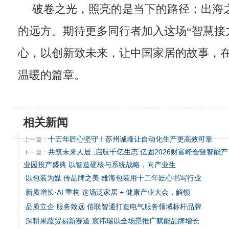
破卷之光，照亮的是当下的路径；出海
的远方。期待更多同行者加入这场“智慧接
心，以创新致未来，让中国家居的故事，
温暖的篇章。
相关新闻
十五年匠心坚守！苏州诚峰让自动化生产更高效可靠
上一篇：
共筑未来人居.;启航千亿生态 亿固2026财富峰会暨智能产
下一篇：
业园投产盛典 以智造硬核与系统战略，向产业生
以包装为媒 传品牌之美 雄海包装用十二年匠心书写行业
·
新质增长·AI 重构 这场泛家居 + 健康产业大会，解锁
·
品质立企 服务致远 佰联智通打造电气服务领域标杆品牌
·
深耕果蔬贸易新赛道 宸祎瑞以全场景推广赋能品牌增长
·