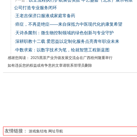
以全流程执行护航展会实效 中艺盛嘉（北京）展示有限
下一篇：
公司打造专业服务闭环
王老吉保济口服液成家庭常备药
·
癌症，不再是绝症——来自保抵力中医现代化的康复希望
·
天诗杀菌剂：微生物控制领域的绿色创新与专业守护
·
深耕职教十二载 爱思益以定制化服务点亮青年职业未来
·
中数求索：以数字技术为笔，绘就智慧工程新蓝图
·
感谢您阅读： 2025黑茶产业升级发展交流会在广西梧州隆重举行
如有违反您的权益或有争意的文章请联系管理员删除
友情链接：
游戏集结地
网址导航